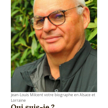
O
I
R
E
Jean-
Louis
Milcent,
Biographe
jean-Louis Milcent votre biographe en Alsace et
Lorraine
Qui suis-je ?