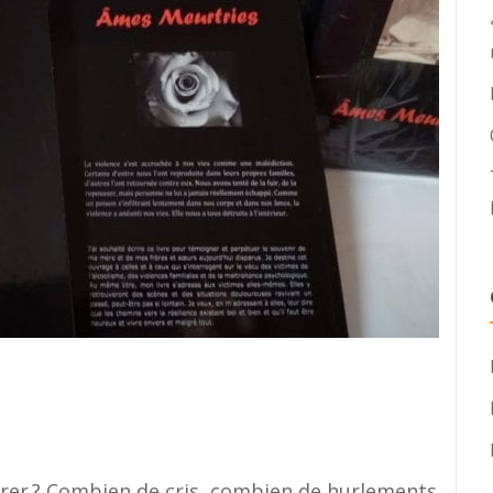
e
urer ? Combien de cris, combien de hurlements