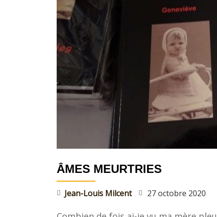
T
O
I
R
E
Jean-
Louis
Milcent,
Biograph
ÂMES MEURTRIES
Jean-Louis Milcent
27 octobre 2020
Combien de fois ai-je vu ma mère ple