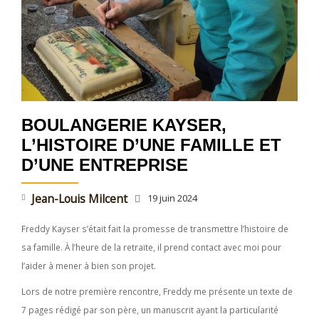
O
I
R
E
Jean-
Louis
Milcent,
Biographe
BOULANGERIE KAYSER,
L’HISTOIRE D’UNE FAMILLE ET
D’UNE ENTREPRISE
Jean-Louis Milcent
19 juin 2024
Freddy Kayser s’était fait la promesse de transmettre l’histoire de
sa famille. À l’heure de la retraite, il prend contact avec moi pour
l’aider à mener à bien son projet.
Lors de notre première rencontre, Freddy me présente un texte de
7 pages rédigé par son père, un manuscrit ayant la particularité