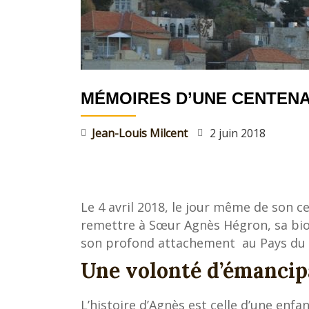
T
O
I
R
E
Jean-
MÉMOIRES D’UNE CENTENA
Louis
Milcent,
Biograph
Jean-Louis Milcent
2 juin 2018
Le 4 avril 2018, le jour même de son cen
remettre à Sœur Agnès Hégron, sa bio
son profond attachement au Pays du 
Une volonté d’émancip
L’histoire d’Agnès est celle d’une enfan